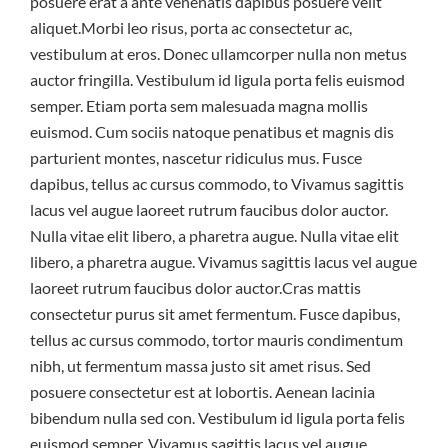
posuere erat a ante venenatis dapibus posuere velit
aliquet.Morbi leo risus, porta ac consectetur ac,
vestibulum at eros. Donec ullamcorper nulla non metus
auctor fringilla. Vestibulum id ligula porta felis euismod
semper. Etiam porta sem malesuada magna mollis
euismod. Cum sociis natoque penatibus et magnis dis
parturient montes, nascetur ridiculus mus. Fusce
dapibus, tellus ac cursus commodo, to Vivamus sagittis
lacus vel augue laoreet rutrum faucibus dolor auctor.
Nulla vitae elit libero, a pharetra augue. Nulla vitae elit
libero, a pharetra augue. Vivamus sagittis lacus vel augue
laoreet rutrum faucibus dolor auctor.Cras mattis
consectetur purus sit amet fermentum. Fusce dapibus,
tellus ac cursus commodo, tortor mauris condimentum
nibh, ut fermentum massa justo sit amet risus. Sed
posuere consectetur est at lobortis. Aenean lacinia
bibendum nulla sed con. Vestibulum id ligula porta felis
euismod semper. Vivamus sagittis lacus vel augue