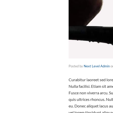
Posted by
Next Level Admin
o
Curabitur laoreet sed lore
Nulla facilisi. Etiam sit 
Fusce non viverra arcu. S
quis ultrices rhoncus. Nu
eu. Donec aliquet lacus au
vel lorem tincidunt aliqua