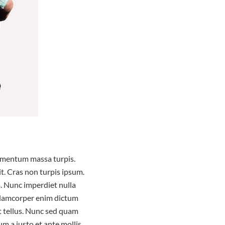
elementum massa turpis.
it. Cras non turpis ipsum.
m. Nunc imperdiet nulla
ullamcorper enim dictum
at tellus. Nunc sed quam
um a justo et ante mollis