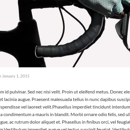
n
January 1, 2015
m id pulvinar. Sed nec nisi velit. Proin ut eleifend metus. Donec 
amet lacinia augue. Praesent malesuada tellus in nunc dapibus suscip
uspendisse vel laoreet velit.Phasellus imperdiet tincidunt interdu
lla condimentum a mauris in blandit. Morbi ornare odio felis, sed 
gue, ac rutrum dolor aliquet et. Phasellus in finibus orci, vel feugi
m.Vestibulum imperdiet augue vel lectus suscipit feugiat. Vestibul