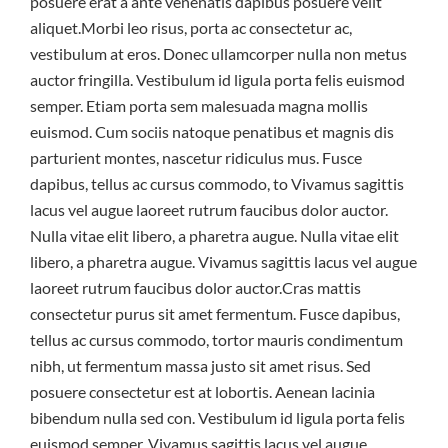
posuere erat a ante venenatis dapibus posuere velit
aliquet.Morbi leo risus, porta ac consectetur ac,
vestibulum at eros. Donec ullamcorper nulla non metus
auctor fringilla. Vestibulum id ligula porta felis euismod
semper. Etiam porta sem malesuada magna mollis
euismod. Cum sociis natoque penatibus et magnis dis
parturient montes, nascetur ridiculus mus. Fusce
dapibus, tellus ac cursus commodo, to Vivamus sagittis
lacus vel augue laoreet rutrum faucibus dolor auctor.
Nulla vitae elit libero, a pharetra augue. Nulla vitae elit
libero, a pharetra augue. Vivamus sagittis lacus vel augue
laoreet rutrum faucibus dolor auctor.Cras mattis
consectetur purus sit amet fermentum. Fusce dapibus,
tellus ac cursus commodo, tortor mauris condimentum
nibh, ut fermentum massa justo sit amet risus. Sed
posuere consectetur est at lobortis. Aenean lacinia
bibendum nulla sed con. Vestibulum id ligula porta felis
euismod semper. Vivamus sagittis lacus vel augue